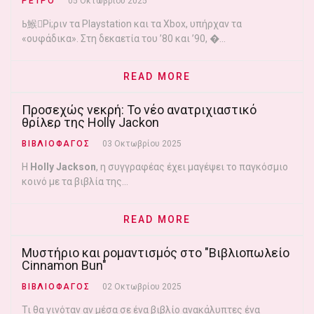
ΡΕΤΡΟ
05 Οκτωβρίου 2025
ߕ鯸Pi;ριν τα Playstation και τα Xbox, υπήρχαν τα
«ουφάδικα». Στη δεκαετία του ’80 και ’90, �...
READ MORE
Προσεχώς νεκρή: Το νέο ανατριχιαστικό
θρίλερ της Holly Jackon
ΒΙΒΛΙΟΦΑΓΟΣ
03 Οκτωβρίου 2025
Η
Holly Jackson
, η συγγραφέας έχει μαγέψει το παγκόσμιο
κοινό με τα βιβλία της...
READ MORE
Μυστήριο και ρομαντισμός στο "Βιβλιοπωλείο
Cinnamon Bun"
ΒΙΒΛΙΟΦΑΓΟΣ
02 Οκτωβρίου 2025
Τι θα γινόταν αν μέσα σε ένα βιβλίο ανακάλυπτες ένα