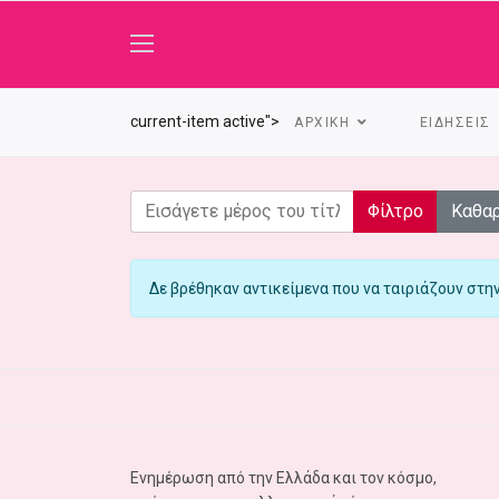
current-item active">
ΑΡΧΙΚΗ
ΕΙΔΗΣΕΙΣ
Εισάγετε μέρος του τίτλου.
Φίλτρο
Καθα
Πληροφορία
Δε βρέθηκαν αντικείμενα που να ταιριάζουν στη
Ενημέρωση από την Ελλάδα και τον κόσμο,